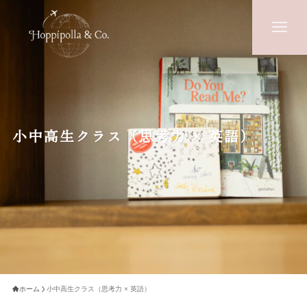
HOME
CLASS
小中高生クラス
小中高生クラス（思考力 × 英語）
大人クラス
シニアクラス
留学手続き&個別相談
VOICE
TEACHERS
ホーム
小中高生クラス（思考力 × 英語）
Q&A