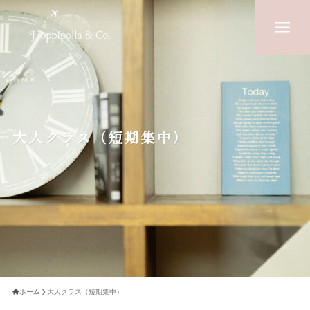
HOME
CLASS
小中高生クラス
大人クラス（短期集中）
大人クラス
シニアクラス
留学手続き&個別相談
VOICE
TEACHERS
ホーム
大人クラス（短期集中）
Q&A